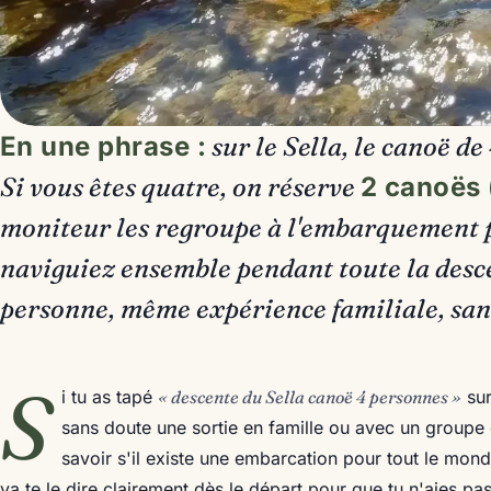
En une phrase :
sur le Sella, le canoë de 
Si vous êtes quatre, on réserve
2 canoës 
moniteur les regroupe à l'embarquement 
naviguiez ensemble pendant toute la desc
personne, même expérience familiale, sans
S
i tu as tapé
« descente du Sella canoë 4 personnes »
sur
sans doute une sortie en famille ou avec un groupe 
savoir s'il existe une embarcation pour tout le mo
va te le dire clairement dès le départ pour que tu n'aies pa