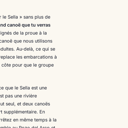
 le Sella » sans plus de
and canoë que tu verras
lignés de la proue à la
canoë que nous utilisons
adultes. Au-delà, ce qui se
replace les embarcations à
 côte pour que le groupe
 que le Sella est une
st pas une rivière
out seul, et deux canoës
rt supplémentaire. En
arrêtez en même temps à la
emble au Pozo del Arco et