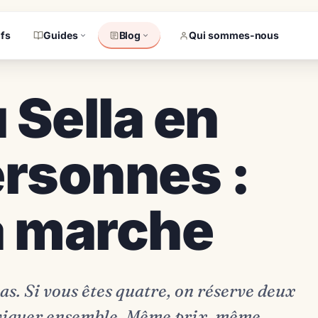
ifs
Guides
Blog
Qui sommes-nous
 Sella en
ersonnes :
 marche
pas. Si vous êtes quatre, on réserve deux
viguer ensemble. Même prix, même