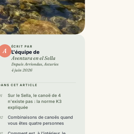
ÉCRIT PAR
A
L'équipe de
Aventura en el Sella
Depuis Arriondas, Asturies
4 juin 2026
DANS CET ARTICLE
Sur le Sella, le canoë de 4
n'existe pas : la norme K3
expliquée
Combinaisons de canoës quand
vous êtes quatre personnes
Comment est, à l'intérieur, le