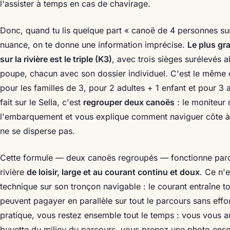
l'assister à temps en cas de chavirage.
Donc, quand tu lis quelque part « canoë de 4 personnes sur
nuance, on te donne une information imprécise.
Le plus gr
sur la rivière est le triple (K3)
, avec trois sièges surélevés a
poupe, chacun avec son dossier individuel. C'est le même 
pour les familles de 3, pour 2 adultes + 1 enfant et pour 3 
fait sur le Sella, c'est
regrouper deux canoës
: le moniteur 
l'embarquement et vous explique comment naviguer côte à
ne se disperse pas.
Cette formule — deux canoës regroupés — fonctionne parce
rivière
de loisir, large et au courant continu et doux
. Ce n'e
technique sur son tronçon navigable : le courant entraîne t
peuvent pagayer en parallèle sur tout le parcours sans effo
pratique, vous restez ensemble tout le temps : vous vous 
buvette du milieu du parcours, vous prenez une photo ens