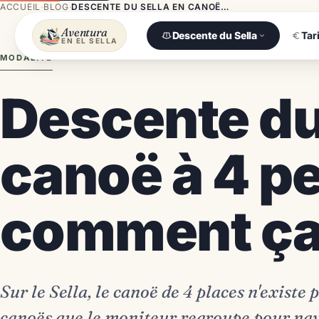
ACCUEIL
·
BLOG
·
DESCENTE DU SELLA EN CANOË À 4 PERSONNES : COMMENT ÇA MARCHE
Aventura
Descente du Sella
Tar
EN EL SELLA
MODALITÉ
Descente du
canoë à 4 p
comment ça
Sur le Sella, le canoë de 4 places n'existe 
canoës que le moniteur regroupe pour na