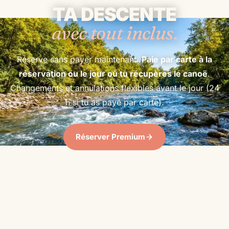
TA DESCENTE
avec tout inclus.
Réserve sans payer maintenant.
Paie par carte à la
réservation ou le jour où tu récupères le canoë
.
Changements et annulations flexibles avant le jour (24
h si tu as payé par carte).
Réserver Premium
J\u2019ai une question