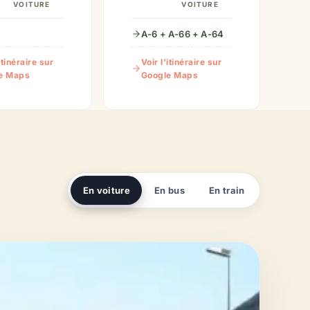
VOITURE
VOITURE
A-6 + A-66 + A-64
itinéraire sur
Voir l'itinéraire sur
e Maps
Google Maps
En voiture
En bus
En train