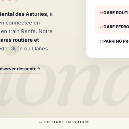
GARE ROUTI
iental des Asturies
, à
ien connectée en
ion
GARE FERRO
 en train Renfe. Notre
ares routière et
PARKING PR
edo, Gijón ou Llanes.
éserver descente
— DISTANCE EN VOITURE