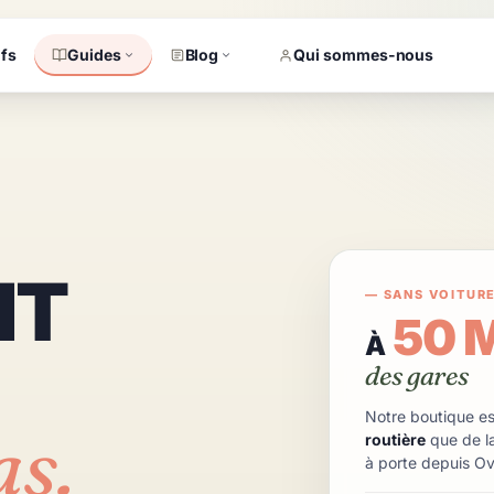
ifs
Guides
Blog
Qui sommes-nous
NT
— SANS VOITURE
50 
À
des gares
Notre boutique e
as.
routière
que de l
à porte depuis Ov