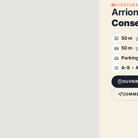
AVENTURA
Arrio
Consei
50 m
· 
50 m
· 
Parking
A-8
+
OUVRI
COMMEN