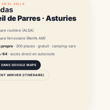
 EN EL SELLA
ndas
l de Parres · Asturies
gare routière (ALSA)
gare ferroviaire (Renfe AM)
 propre
· 300 places · gratuit · camping-cars
A-64
· accès direct en autoroute
R DANS GOOGLE MAPS
T ARRIVER (ITINÉRAIRE)