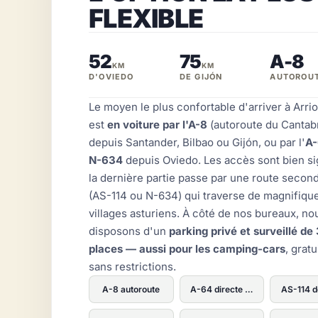
FLEXIBLE
52
75
A-8
KM
KM
D'OVIEDO
DE GIJÓN
AUTOROU
Le moyen le plus confortable d'arriver à Arri
est
en voiture par l'A-8
(autoroute du Cantab
depuis Santander, Bilbao ou Gijón, ou par l'
A-
N-634
depuis Oviedo. Les accès sont bien si
la dernière partie passe par une route secon
(AS-114 ou N-634) qui traverse de magnifiqu
villages asturiens. À côté de nos bureaux, no
disposons d'un
parking privé et surveillé de
places — aussi pour les camping-cars
, gratu
sans restrictions.
A-8 autoroute
A-64 directe Oviedo