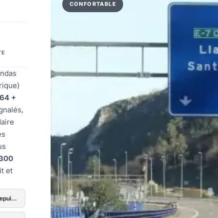
CONFORTABLE
TE
ondas
rique)
64 +
gnalés,
daire
es
us
 300
it et
AS-114 depuis Gijón