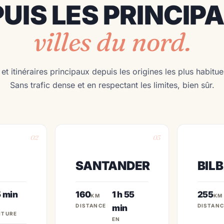
UIS LES PRINCIP
villes du nord.
t itinéraires principaux depuis les origines les plus habituel
Sans trafic dense et en respectant les limites, bien sûr.
02
03
SANTANDER
BIL
 min
160
1 h 55
255
KM
KM
DISTANCE
DISTANC
min
ITURE
EN