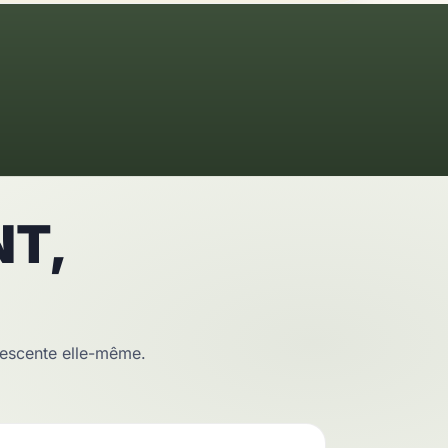
NT,
descente elle-même.