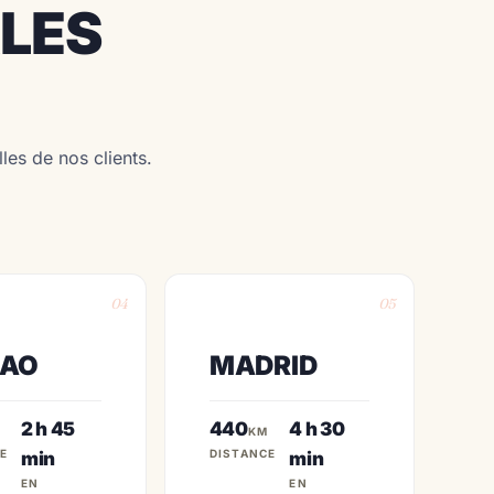
ALES
les de nos clients.
04
05
BAO
MADRID
2 h 45
440
4 h 30
KM
E
DISTANCE
min
min
EN
EN