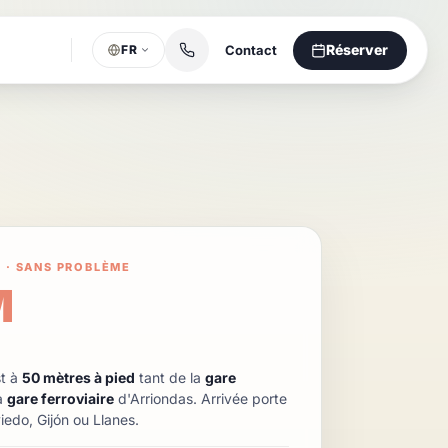
Réserver
Contact
FR
 · SANS PROBLÈME
M
st à
50 mètres à pied
tant de la
gare
a
gare ferroviaire
d'Arriondas. Arrivée porte
iedo, Gijón ou Llanes.