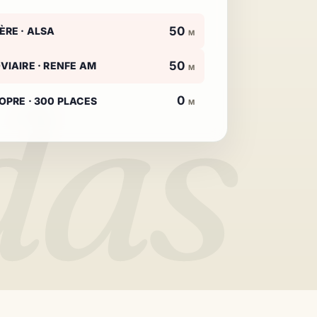
50
ÈRE · ALSA
M
das
50
VIAIRE · RENFE AM
M
0
OPRE · 300 PLACES
M