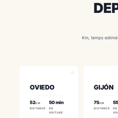
DEP
Km, temps estimé e
01
OVIEDO
GIJÓN
52
50 min
75
55
KM
KM
DISTANCE
EN
DISTANCE
EN
VOITURE
VO