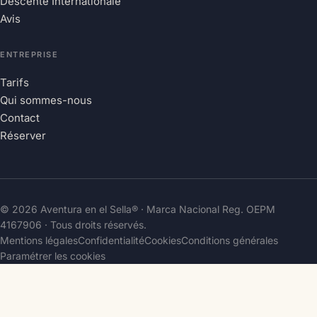
Descente Internationale
Avis
ENTREPRISE
Tarifs
Qui sommes-nous
Contact
Réserver
© 2026 Aventura en el Sella® · Marca Nacional Reg.
OEPM
4167906
· Tous droits réservés.
Mentions légales
Confidentialité
Cookies
Conditions générales
Paramétrer les cookies