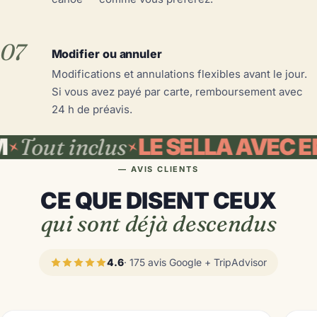
07
Modifier ou annuler
Modifications et annulations flexibles avant le jour.
Si vous avez payé par carte, remboursement avec
24 h de préavis.
ut inclus
LE SELLA AVEC ENFA
— AVIS CLIENTS
CE QUE DISENT CEUX
qui sont déjà descendus
4.6
· 175 avis Google + TripAdvisor