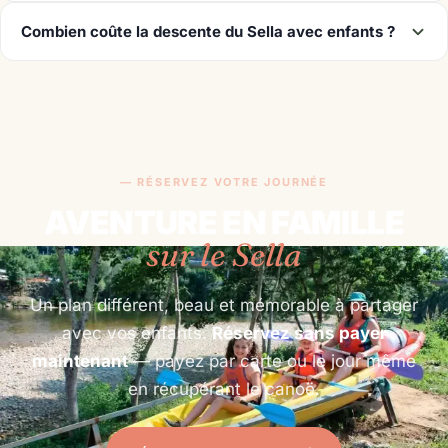
Combien coûte la descente du Sella avec enfants ?
— RÉSERVEZ VOTRE JOURNÉE
AVENTURE EN FAMILLE
sur le Sella
Un plan différent, beau et mémorable à partager
avec vos enfants.
Réservez sans payer
maintenant
— payez par carte ou le jour même
en récupérant le canoë.