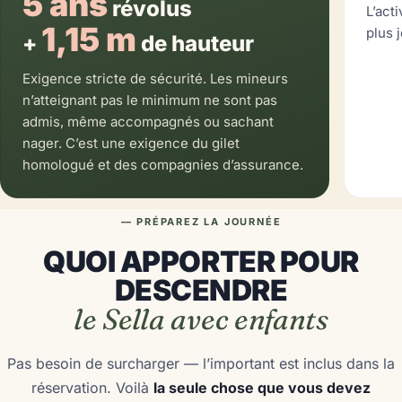
5 ans
révolus
L’act
1,15 m
plus 
+
de hauteur
Exigence stricte de sécurité. Les mineurs
n’atteignant pas le minimum ne sont pas
admis, même accompagnés ou sachant
nager. C’est une exigence du gilet
homologué et des compagnies d’assurance.
— PRÉPAREZ LA JOURNÉE
QUOI APPORTER POUR
DESCENDRE
le Sella avec enfants
Pas besoin de surcharger — l’important est inclus dans la
réservation. Voilà
la seule chose que vous devez