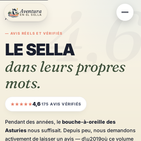
4,
Aventura
EN EL SELLA
Accueil
/
Avis
— AVIS RÉELS ET VÉRIFIÉS
LE SELLA
dans leurs propres
mots.
4,6
175 AVIS VÉRIFIÉS
Pendant des années, le
bouche-à-oreille des
Asturies
nous suffisait. Depuis peu, nous demandons
activement de laisser un avis — d\u2019où ce volume