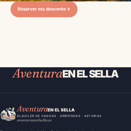
Réserver ma descente
Voir les tarifs
Aventura
EN EL SELLA
Aventura
EN EL SELLA
ALQUILER DE CANOAS · ARRIONDAS · ASTURIAS
aventuraenelsella.es