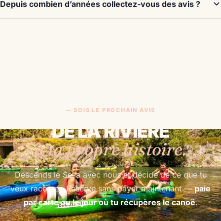
Depuis combien d’années collectez-vous des avis ?
— SOIS LE PROCHAIN AVIS
DE LA RIVIÈRE
à ta propre histoire.
Descends le Sella avec nous et décide de ce que tu
veux raconter. Réserve sans payer maintenant —
paie
par carte ou le jour où tu récupères le canoë
.