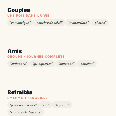
Couples
UNE FOIS DANS LA VIE
“romantique”
“coucher de soleil”
“tranquillité”
“photos”
Amis
GROUPE · JOURNÉE COMPLÈTE
“ambiance”
“guinguettes”
“amusant”
“douches”
Retraités
RYTHME TRANQUILLE
“pour les seniors”
“sûr”
“paysage”
“contact chaleureux”