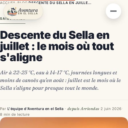
ACCUEIL
·
BLOG
·
DESCENTE DU SELLA EN JUILLET : LE MOIS OÙ TOUT S'ALIGNE
Aventura
EN EL SELLA
SAISONNIER
Descente du Sella en
juillet : le mois où tout
s'aligne
Air à 22-25 °C, eau à 14-17 °C, journées longues et
moins de canoës qu'en août : juillet est le mois où le
Sella s'aligne pour presque tout le monde.
depuis Arriondas
Par
L'équipe d'Aventura en el Sella
·
·
2 juin 2026
·
8 min de lecture