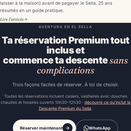
laisser à la maison) avant de pagayer le Sella. 25 ans
résumés en un guide pratique.
Lire l'article
AVENTURA EN EL SELLA
Ta réservation Premium tout
inclus et
commence ta descente
sans
complications
Trois façons faciles de réserver. À toi de choisir.
Toutes les réservations incluent casiers, vestiaires avec douches
chaudes et horaires ouverts 10h30–12h30 ·
découvre ce qu’inclut la
Descente Premium du Sella
.
Réserver maintenant
WhatsApp