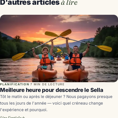
D'autres articles
à lire
PLANIFICATION
·
7 MIN DE LECTURE
Meilleure heure pour descendre le Sella
Tôt le matin ou après le déjeuner ? Nous pagayons presque
tous les jours de l'année — voici quel créneau change
l'expérience et pourquoi.
Lire l'article