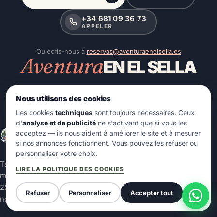
+34 681 09 36 73
APPELER
Ou écris-nous à
reservas@aventuraenelsella.es
Aventura
EN EL SELLA
Nous utilisons des cookies
Les cookies
techniques
sont toujours nécessaires. Ceux
Aventura
d'
analyse et de publicité
ne s'activent que si vous les
EN EL SELLA
acceptez — ils nous aident à améliorer le site et à mesurer
ALQUILER DE CANOAS · ARRIONDAS · ASTURIAS
si nos annonces fonctionnent. Vous pouvez les refuser ou
aventuraenelsella.es
personnaliser votre choix.
Ta journée sur la rivière Sella, soignée dans les
LIRE LA POLITIQUE DES COOKIES
moindres détails. Depuis Arriondas, avec plus de
25 ans à faire découvrir les Asturies à qui vient
Refuser
Personnaliser
Accepter tout
nous rendre visite.