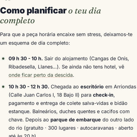
Como planificar
o teu dia
completo
Para que a peça horária encaixe sem stress, deixamos-te
um esquema de dia completo:
09 h 30 - 10 h.
Sair do alojamento (Cangas de Onís,
Ribadesella, Llanes…). Se ainda não tens hotel, vê
onde ficar perto da descida
.
10 h 30 - 12 h 30.
Chegada ao
escritório
em Arriondas
(Calle Juan Carlos I, 18 Bajo II) para
check-in
,
pagamento e entrega de colete salva-vidas e bidão
estanque. Balneários, duches quentes e cacifos com
chave. Depois ao
parque de embarque
do outro lado
do rio (gratuito · 300 lugares · autocaravanas · aberto
até às 20 h).