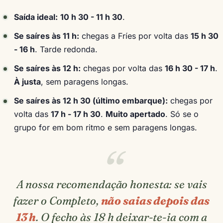
Saída ideal:
10 h 30 - 11 h 30
.
Se saíres às 11 h:
chegas a Fríes por volta das
15 h 30
- 16 h
. Tarde redonda.
Se saíres às 12 h:
chegas por volta das
16 h 30 - 17 h
.
À justa
, sem paragens longas.
Se saíres às 12 h 30 (último embarque):
chegas por
volta das
17 h - 17 h 30
.
Muito apertado
. Só se o
grupo for em bom ritmo e sem paragens longas.
A nossa recomendação honesta: se vais
fazer o Completo,
não saias depois das
13 h
. O fecho às 18 h deixar-te-ia com a