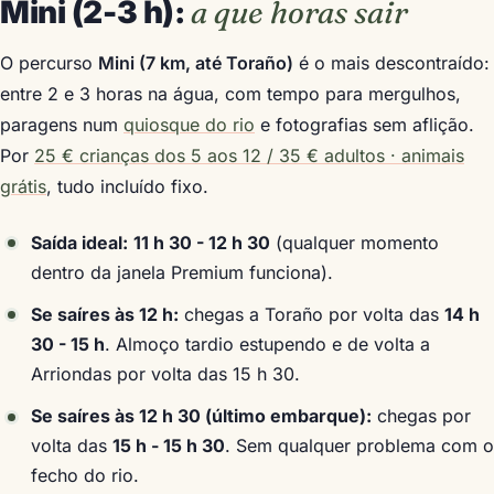
Mini (2-3 h):
a que horas sair
O percurso
Mini (7 km, até Toraño)
é o mais descontraído:
entre 2 e 3 horas na água, com tempo para mergulhos,
paragens num
quiosque do rio
e fotografias sem aflição.
Por
25 € crianças dos 5 aos 12 / 35 € adultos · animais
grátis
, tudo incluído fixo.
Saída ideal:
11 h 30 - 12 h 30
(qualquer momento
dentro da janela Premium funciona).
Se saíres às 12 h:
chegas a Toraño por volta das
14 h
30 - 15 h
. Almoço tardio estupendo e de volta a
Arriondas por volta das 15 h 30.
Se saíres às 12 h 30 (último embarque):
chegas por
volta das
15 h - 15 h 30
. Sem qualquer problema com o
fecho do rio.