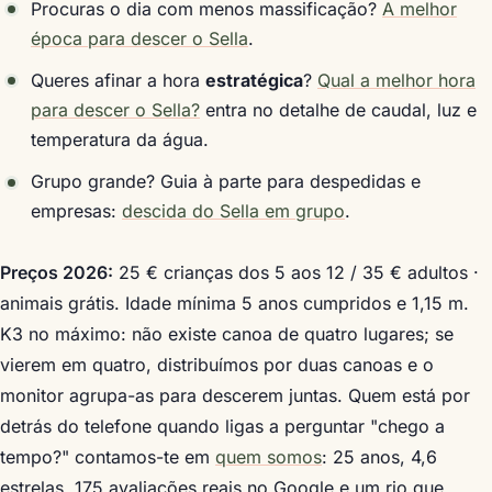
Procuras o dia com menos massificação?
A melhor
época para descer o Sella
.
Queres afinar a hora
estratégica
?
Qual a melhor hora
para descer o Sella?
entra no detalhe de caudal, luz e
temperatura da água.
Grupo grande? Guia à parte para despedidas e
empresas:
descida do Sella em grupo
.
Preços 2026:
25 € crianças dos 5 aos 12 / 35 € adultos ·
animais grátis. Idade mínima 5 anos cumpridos e 1,15 m.
K3 no máximo: não existe canoa de quatro lugares; se
vierem em quatro, distribuímos por duas canoas e o
monitor agrupa-as para descerem juntas. Quem está por
detrás do telefone quando ligas a perguntar "chego a
tempo?" contamos-te em
quem somos
: 25 anos, 4,6
estrelas, 175 avaliações reais no Google e um rio que