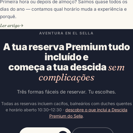
Primeira hora ou depois de almoço? Saímos quase todos os
dias do ano — contamos qual horário muda a experiência e
porquê.
Ler artigo
AVENTURA EN EL SELLA
A tua reserva Premium tudo
incluído e
começa a tua descida
sem
complicações
Três formas fáceis de reservar. Tu escolhes.
Todas as reservas incluem cacifos, balneários com duches quentes
e horário aberto 10:30–12:30 ·
descobre o que inclui a Descida
Premium do Sella
.