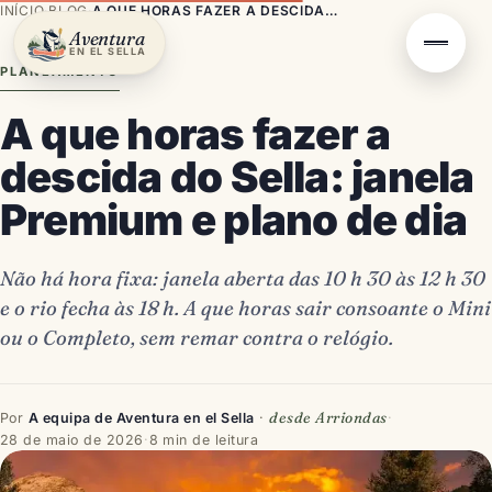
INÍCIO
·
BLOG
·
A QUE HORAS FAZER A DESCIDA DO SELLA: JANELA PREMIUM E PLANO DE DIA
Aventura
EN EL SELLA
PLANEAMENTO
A que horas fazer a
descida do Sella: janela
Premium e plano de dia
Não há hora fixa: janela aberta das 10 h 30 às 12 h 30
e o rio fecha às 18 h. A que horas sair consoante o Mini
ou o Completo, sem remar contra o relógio.
desde Arriondas
Por
A equipa de Aventura en el Sella
·
·
28 de maio de 2026
·
8 min de leitura