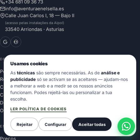
+34 681 09 36 73
info@aventuraenelsella.es
Calle Juan Carlos I, 18 — Bajo II
(acesso pelas instalações da Aipol)
33540 Arriondas · Asturias
DESCIDA DO SELLA
GUIAS
Usamos cookies
Percurso e mapa
Quanto tempo dura
As
técnicas
são sempre necessárias. As de
análise e
Reserva Premium
Melhor época
publicidade
só se activam se as aceitares — ajudam-nos
a melhorar a web e a medir se os nossos anúncios
Com crianças
Como chegar
funcionam. Podes rejeitá-las ou personalizar a tua
Com cão
Blog
escolha.
Descida Internacional
LER POLÍTICA DE COOKIES
Opiniões
Rejeitar
Configurar
Aceitar todas
EMPRESA
Preços