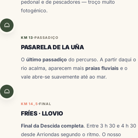
pedonal e de pescadores — troço muito
fotogénico.
KM 13
PASSADIÇO
PASARELA DE LA UÑA
O
último passadiço
do percurso. A partir daqui o
rio acalma, aparecem mais
praias fluviais
e o
vale abre-se suavemente até ao mar.
KM 14,5
FINAL
FRÍES · LLOVIO
Final da Descida completa
. Entre 3 h 30 e 4 h 30
desde Arriondas segundo o ritmo. O nosso