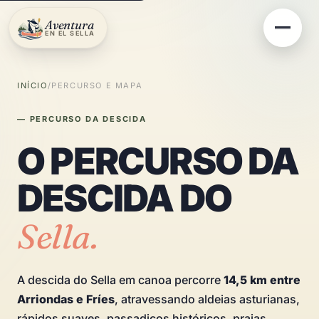
Aventura
EN EL SELLA
INÍCIO
/
PERCURSO E MAPA
— PERCURSO DA DESCIDA
O PERCURSO DA
DESCIDA DO
Sella.
A descida do Sella em canoa percorre
14,5 km entre
Arriondas e Fríes
, atravessando aldeias asturianas,
rápidos suaves, passadiços históricos, praias