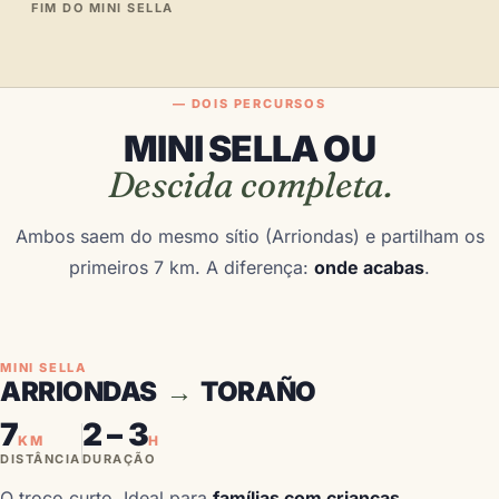
FIM DO MINI SELLA
— DOIS PERCURSOS
MINI SELLA OU
Descida completa.
Ambos saem do mesmo sítio (Arriondas) e partilham os
primeiros 7 km. A diferença:
onde acabas
.
MINI SELLA
ARRIONDAS
→
TORAÑO
7
2 – 3
KM
H
DISTÂNCIA
DURAÇÃO
O troço curto. Ideal para
famílias com crianças