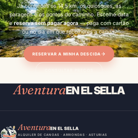
Já conheces os 14,5 km, os quiosques, as
paragens e os pontos do caminho. Escolhe data
e
reserva sem pagar agora
— paga com cartão
ou no dia em que recolheres a canoa.
RESERVAR A MINHA DESCIDA
CONSULTAR PREÇOS
Aventura
EN EL SELLA
Aventura
EN EL SELLA
ALQUILER DE CANOAS · ARRIONDAS · ASTURIAS