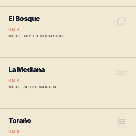
El Bosque
KM 4
MEIO · APÓS O PASSADIÇO
La Mediana
KM 4
MEIO · OUTRA MARGEM
Toraño
KM 8