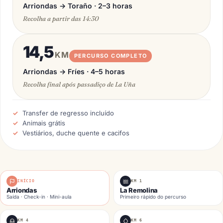
Arriondas → Toraño · 2–3 horas
Recolha a partir das 14:30
14,5
KM
PERCURSO COMPLETO
Arriondas → Fríes · 4–5 horas
Recolha final após passadiço de La Uña
Transfer de regresso incluído
Animais grátis
Vestiários, duche quente e cacifos
INÍCIO
KM 1
Arriondas
La Remolina
Saída · Check-in · Mini-aula
Primeiro rápido do percurso
KM 4
KM 6