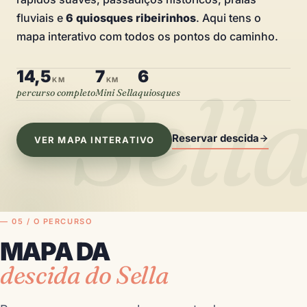
fluviais e
6 quiosques ribeirinhos
. Aqui tens o
mapa interativo com todos os pontos do caminho.
14,5
7
6
Sell
KM
KM
percurso completo
Mini Sella
quiosques
Reservar descida
VER MAPA INTERATIVO
— 05 / O PERCURSO
MAPA DA
descida do Sella