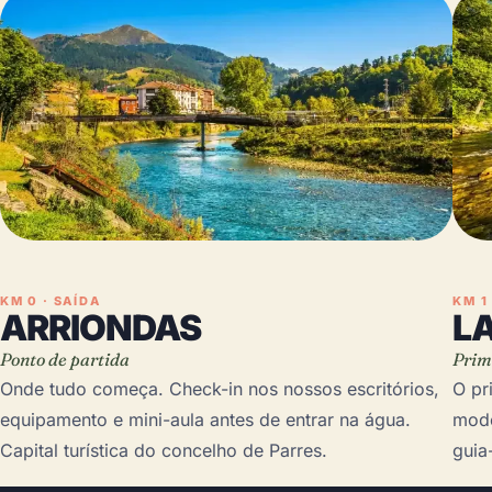
KM 0 · SAÍDA
KM 1
ARRIONDAS
L
Ponto de partida
Prim
Onde tudo começa. Check-in nos nossos escritórios,
O pr
equipamento e mini-aula antes de entrar na água.
mode
Capital turística do concelho de Parres.
guia