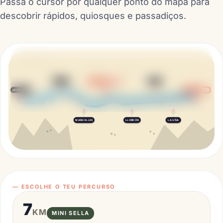
Passa o cursor por qualquer ponto do mapa para
descobrir rápidos, quiosques e passadiços.
SELLA · ASTÚRIAS
Riverland
El Oasis
KM 1
KM 3
TORAÑO
FUENTES
CUEVAS
FIM MINI
El Prau
El Bosque
KM 3
KM 4
FRÍES
ARRIONDAS
FINAL
La Mediana
Toraño
KM 4
KM 8
MARGOLLES
LLORDÓN
LA UÑA
— ESCOLHE O TEU PERCURSO
7
KM
MINI SELLA