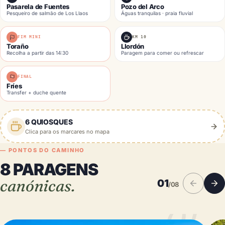
Pasarela de Fuentes
Pozo del Arco
Pesqueiro de salmão de Los Llaos
Águas tranquilas · praia fluvial
FIM MINI
KM 10
Toraño
Llordón
Recolha a partir das 14:30
Paragem para comer ou refrescar
FINAL
Fríes
Transfer + duche quente
6 QUIOSQUES
Clica para os marcares no mapa
— PONTOS DO CAMINHO
8 PARAGENS
canónicas.
01
/08
01