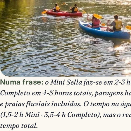
Numa frase:
o Mini Sella faz-se em 2-3 ho
Completo em 4-5 horas totais, paragens h
e praias fluviais incluídas. O tempo na á
(1,5-2 h Mini · 3,5-4 h Completo), mas o re
tempo total.