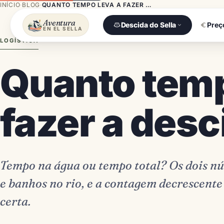
INÍCIO
·
BLOG
·
QUANTO TEMPO LEVA A FAZER A DESCIDA DO SELLA
Aventura
Descida do Sella
Preç
EN EL SELLA
LOGÍSTICA
Quanto temp
fazer a desc
Tempo na água ou tempo total? Os dois n
e banhos no rio, e a contagem decrescente 
certa.