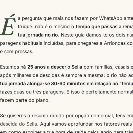
É
a pergunta que mais nos fazem por WhatsApp antes
truque: não é o mesmo o
tempo que passas a rem
tua jornada no rio
. Neste guia damos-te os dois n
paragens habituais incluídas, para chegares a Arriondas
e sem pressas.
Estamos há
25 anos a descer o Sella
com famílias, casais 
após milhares de descidas é sempre a mesma: o rio não a
tua jornada alonga-se 30-60 minutos em relação ao "tem
fazes duas ou três paragens. E isso é perfeitamente norma
fazem parte do plano.
Se quiseres o resumo rápido por opção comercial, tens e
descida do Sella
. Aqui vamos aprofundar nos fatores reai
em como escolher a tua hora de saída calculando para trás