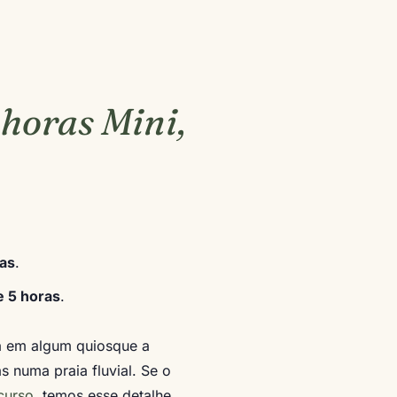
 horas Mini,
ras
.
e 5 horas
.
a em algum quiosque a
s numa praia fluvial. Se o
curso
, temos esse detalhe