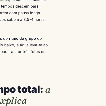
os tempos descem para
 forem com pausa longa
mpos sobem a 3,5-4 horas
ais do
ritmo do grupo
do
o baixo, a água leva-te ao
arar a tirar três fotos ou
a
po total:
xplica