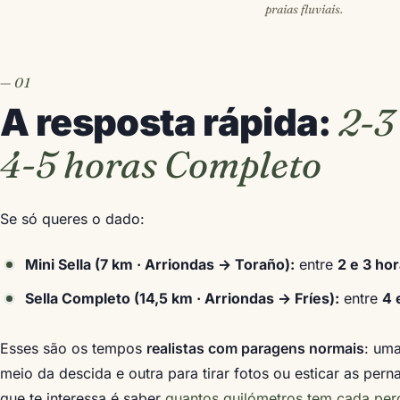
praias fluviais.
2-3
A resposta rápida:
4-5 horas Completo
Se só queres o dado:
Mini Sella (7 km · Arriondas → Toraño):
entre
2 e 3 ho
Sella Completo (14,5 km · Arriondas → Fríes):
entre
4 
Esses são os tempos
realistas com paragens normais
: um
meio da descida e outra para tirar fotos ou esticar as perna
que te interessa é saber
quantos quilómetros tem cada per