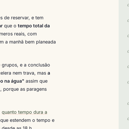
 de reservar, e tem
ar
que o
tempo total da
úmeros reais, com
 com a manhã bem planeada
e grupos, e a conclusão
celera nem trava, mas
a
po na água"
assim que
l, porque as paragens
m
quanto tempo dura a
s que estendem o tempo e
 desde as 18 h.