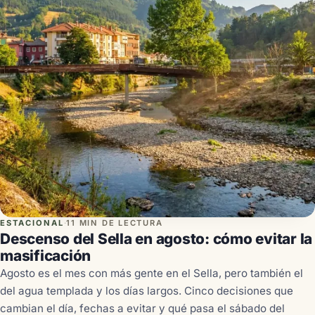
ESTACIONAL
·
11 MIN DE LECTURA
Descenso del Sella en agosto: cómo evitar la
masificación
Agosto es el mes con más gente en el Sella, pero también el
del agua templada y los días largos. Cinco decisiones que
cambian el día, fechas a evitar y qué pasa el sábado del