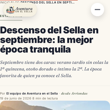
INICIO
·
BLOG
·
DESCENSO DEL SELLA EN SEPTIEMBRE: LA MEJOR ÉPOCA TRANQUILA
Aventura
EN EL SELLA
ESTACIONAL
Descenso del Sella en
septiembre: la mejor
época tranquila
Septiembre tiene dos caras: verano tardío sin colas la
1ª quincena, otoño dorado e íntimo la 2ª. La época
favorita de quien ya conoce el Sella.
desde Arriondas
Por
El equipo de Aventura en el Sella
·
·
19 de junio de 2026
·
8 min de lectura