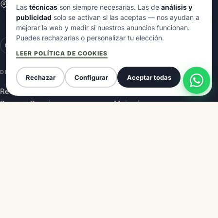
Calle Juan Carlos I, 18 — Bajo II
Las
técnicas
son siempre necesarias. Las de
análisis y
(acceso por las instalaciones de Aipol)
publicidad
solo se activan si las aceptas — nos ayudan a
33540 Arriondas · Asturias
mejorar la web y medir si nuestros anuncios funcionan.
Puedes rechazarlas o personalizar tu elección.
LEER POLÍTICA DE COOKIES
DESCENSO DEL SELLA
GUÍAS
Rechazar
Configurar
Aceptar todas
Recorrido y mapa
Cuánto dura
Reserva Premium
Mejor época
Con niños
Cómo llegar
Con perro
Blog
Descenso Internacional
Opiniones
EMPRESA
Precios
Quiénes somos