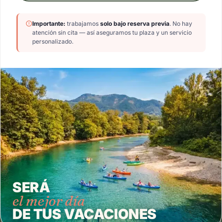
Importante:
trabajamos
solo bajo reserva previa
. No hay
atención sin cita — así aseguramos tu plaza y un servicio
personalizado.
SERÁ
el mejor día
DE TUS VACACIONES