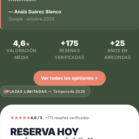
— Anaïs Suárez Blanco
Google · octubre 2025
4,6
+175
+25
★
VALORACIÓN
RESEÑAS
AÑOS EN
MEDIA
VERIFICADAS
ARRIONDAS
Ver todas las opiniones
— Temporada 2026
PLAZAS LIMITADAS
4,6 / 5
· +175 reseñas verificadas
RESERVA HOY