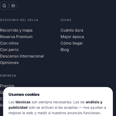
DESCENSO DEL SELLA
GUÍAS
Recorrido y mapa
Cuánto dura
Reserva Premium
Mejor época
Con niños
Cómo llegar
Con perro
Blog
Descenso Internacional
Opiniones
EMPRESA
Precios
Quiénes somos
Usamos cookies
Contacto
Las
técnicas
son siempre necesarias. Las de
análisis y
Reservar
publicidad
solo se activan si las aceptas — nos ayudan a
mejorar la web y medir si nuestros anuncios funcionan.