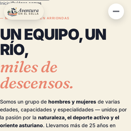
Inicio
/
Quiénes somos
Aventura
EN EL SELLA
— MÁS DE 25 AÑOS EN ARRIONDAS
UN EQUIPO, UN
RÍO,
miles de
descensos.
Somos un grupo de
hombres y mujeres
de varias
edades, capacidades y especialidades — unidos por
la pasión por la
naturaleza, el deporte activo y el
oriente asturiano
. Llevamos más de 25 años en