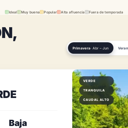
Ideal
Muy buena
Popular
Alta afluencia
Fuera de temporada
N,
Primavera
· Abr – Jun
Vera
VERDE
RDE
TRANQUILA
CAUDAL ALTO
Baja