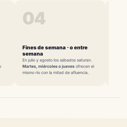
04
0
Fines de semana · o entre
Consu
semana
Caudal,
En julio y agosto los sábados saturan.
en el r
o
Martes, miércoles o jueves
ofrecen el
avisamo
mismo río con la mitad de afluencia.
anterior