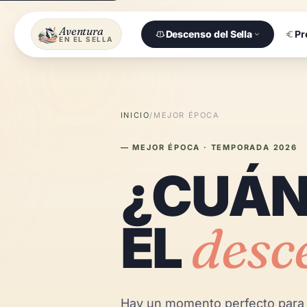
Aventura
Descenso del Sella
Pr
EN EL SELLA
INICIO
/
MEJOR ÉPOCA
— MEJOR ÉPOCA · TEMPORADA 2026
¿CUÁN
EL
desc
Hay un momento perfecto para c