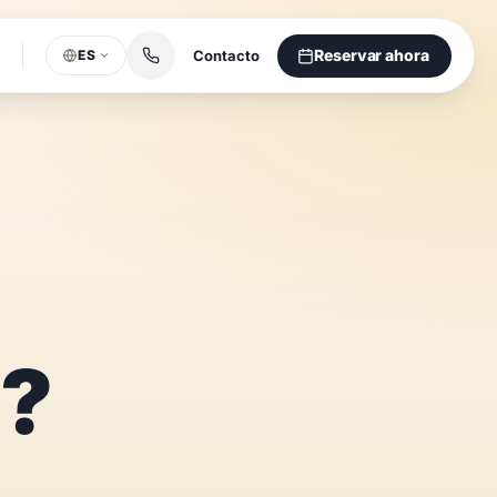
Reservar ahora
Contacto
ES
a
?