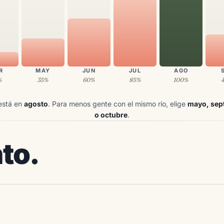
R
MAY
JUN
JUL
AGO
%
35%
60%
85%
100%
 está en
agosto
. Para menos gente con el mismo río, elige
mayo, sep
o octubre
.
to.