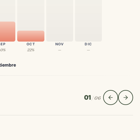
SEP
OCT
NOV
DIC
40%
22%
—
—
tiembre
01
/
06