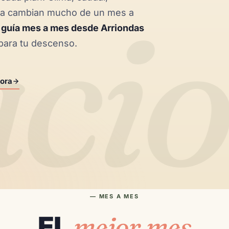
aci
gua cambian mucho de un mes a
a
guía mes a mes desde Arriondas
 para tu descenso.
ora
— MES A MES
mejor mes
EL