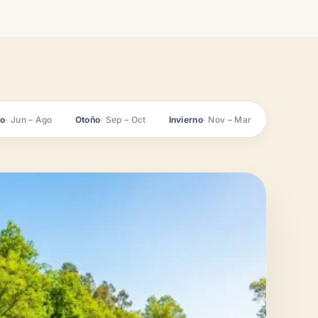
no
· Jun – Ago
Otoño
· Sep – Oct
Invierno
· Nov – Mar