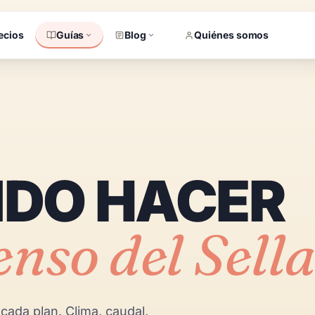
ecios
Guías
Blog
Quiénes somos
DO HACER
enso del Sell
ada plan. Clima, caudal,