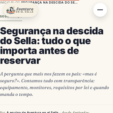
INÍCIO
·
BLOG
·
SEGURANÇA NA DESCIDA DO SELLA: TUDO O QUE IMPORTA ANTES DE RESERVAR
Aventura
EN EL SELLA
SEGURANÇA
Segurança na descida
do Sella: tudo o que
importa antes de
reservar
A pergunta que mais nos fazem os pais: «mas é
seguro?». Contamos tudo com transparência:
equipamento, monitores, requisitos por lei e quando
manda o tempo.
desde Arriondas
Por
A equipa de Aventura en el Sella
·
·