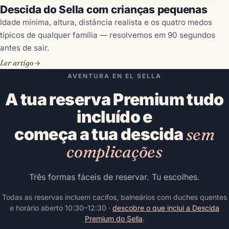
Descida do Sella com crianças pequenas
Idade mínima, altura, distância realista e os quatro medos
típicos de qualquer família — resolvemos em 90 segundos
antes de sair.
Ler artigo
AVENTURA EN EL SELLA
A tua reserva Premium tudo
incluído e
começa a tua descida
sem
complicações
Três formas fáceis de reservar. Tu escolhes.
Todas as reservas incluem cacifos, balneários com duches quentes
e horário aberto 10:30–12:30 ·
descobre o que inclui a Descida
Premium do Sella
.