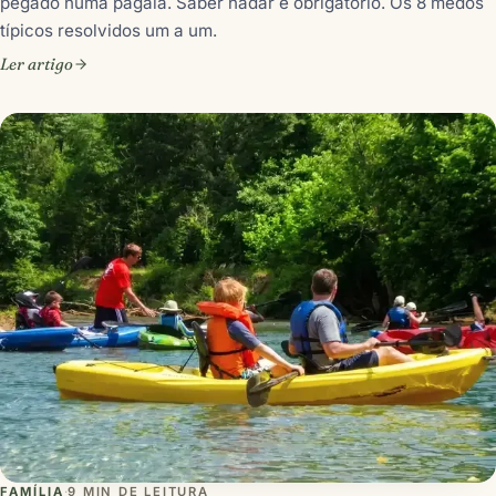
pegado numa pagaia. Saber nadar é obrigatório. Os 8 medos
típicos resolvidos um a um.
Ler artigo
FAMÍLIA
·
9 MIN DE LEITURA