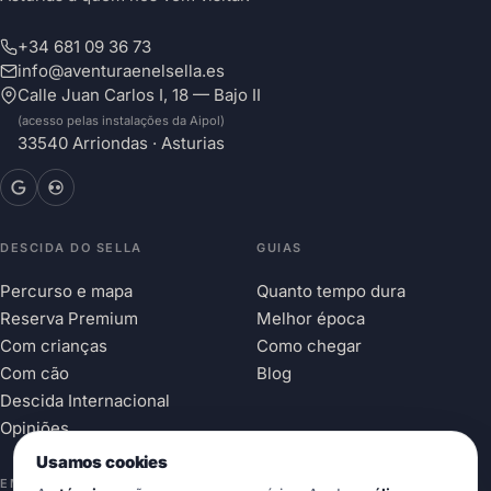
+34 681 09 36 73
info@aventuraenelsella.es
Calle Juan Carlos I, 18 — Bajo II
(acesso pelas instalações da Aipol)
33540 Arriondas · Asturias
DESCIDA DO SELLA
GUIAS
Percurso e mapa
Quanto tempo dura
Reserva Premium
Melhor época
Com crianças
Como chegar
Com cão
Blog
Descida Internacional
Opiniões
Usamos cookies
EMPRESA