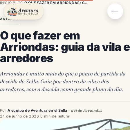
INÍCIO
·
BLOG
·
O QUE FAZER EM ARRIONDAS: GUIA DA VILA E ARREDORES
Aventura
EN EL SELLA
ASTÚRIAS
O que fazer em
Arriondas: guia da vila e
arredores
Arriondas é muito mais do que o ponto de partida da
descida do Sella. Guia por dentro da vila e dos
arredores, com a descida como grande plano do dia.
desde Arriondas
Por
A equipa de Aventura en el Sella
·
·
24 de junho de 2026
·
8 min de leitura