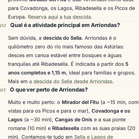
para Covadonga, os Lagos, Ribadesella e os Picos de
Europa.
Reserva aqui a tua descida
.
Qual é a atividade principal em Arriondas?
Sem dúvida, a
descida do Sella
. Arriondas é o
quilómetro zero do rio mais famoso das Astúrias:
desces em canoa estável entre bosques e águas
tranquilas até Ribadesella. É indicada a partir dos
5
anos completos e 1,15 m
, ideal para famílias e grupos.
Mais em
a descida do Sella desde Arriondas
.
O que ver perto de Arriondas?
Muito e muito perto: o
Mirador del Fitu
(a ~15 min, com
vistas para os Picos e para o mar),
Covadonga e os
Lagos
(a ~30 min),
Cangas de Onís
e a sua ponte
romana (10 min) e
Ribadesella
com as suas praias (20
min). Contamos-te tudo em
Sella e Lagos de