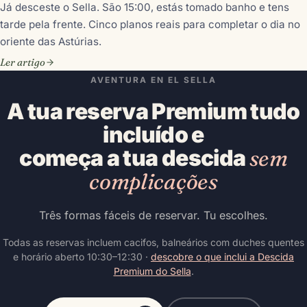
Já desceste o Sella. São 15:00, estás tomado banho e tens
tarde pela frente. Cinco planos reais para completar o dia no
oriente das Astúrias.
Ler artigo
AVENTURA EN EL SELLA
A tua reserva Premium tudo
incluído e
começa a tua descida
sem
complicações
Três formas fáceis de reservar. Tu escolhes.
Todas as reservas incluem cacifos, balneários com duches quentes
e horário aberto 10:30–12:30 ·
descobre o que inclui a Descida
Premium do Sella
.