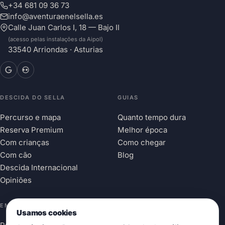
+34 681 09 36 73
info@aventuraenelsella.es
Calle Juan Carlos I, 18 — Bajo II
(acesso pelas instalações da Aipol)
33540 Arriondas · Asturias
DESCIDA DO SELLA
GUIAS
Percurso e mapa
Quanto tempo dura
Reserva Premium
Melhor época
Com crianças
Como chegar
Com cão
Blog
Descida Internacional
Opiniões
EMPRESA
Usamos cookies