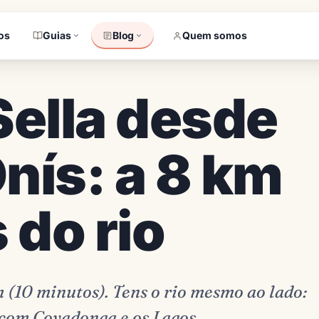
os
Guias
Blog
Quem somos
Sella desde
nís: a 8 km
 do rio
 (10 minutos). Tens o rio mesmo ao lado:
 com Covadonga e os Lagos.