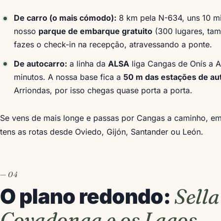
De carro (o mais cómodo):
8 km pela N-634, uns 10 mi
nosso
parque de embarque gratuito
(300 lugares, ta
fazes o check-in na recepção, atravessando a ponte.
De autocarro:
a linha da
ALSA
liga Cangas de Onís a 
minutos. A nossa base fica a
50 m das estações de au
Arriondas, por isso chegas quase porta a porta.
Se vens de mais longe e passas por Cangas a caminho, e
tens as rotas desde Oviedo, Gijón, Santander ou León.
Sella
O plano redondo:
Covadonga e os Lagos