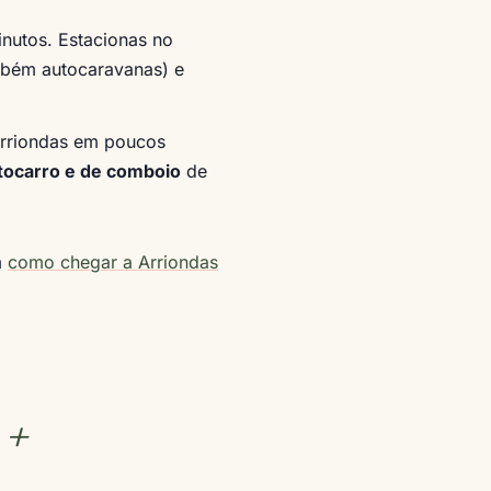
nutos. Estacionas no
mbém autocaravanas) e
Arriondas em poucos
tocarro e de comboio
de
m
como chegar a Arriondas
 +