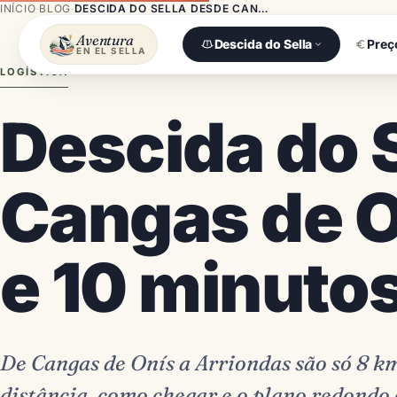
INÍCIO
·
BLOG
·
DESCIDA DO SELLA DESDE CANGAS DE ONÍS: A 8 KM E 10 MINUTOS DO RIO
Aventura
Descida do Sella
Preç
EN EL SELLA
LOGÍSTICA
Descida do 
Cangas de O
e 10 minutos
De Cangas de Onís a Arriondas são só 8 km
distância, como chegar e o plano redondo