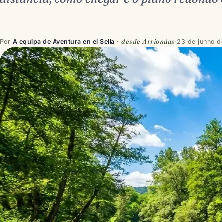
desde Arriondas
Por
A equipa de Aventura en el Sella
·
·
23 de junho 