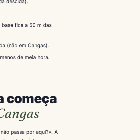
da descida).
 base fica a 50 m das
ida (não em Cangas).
 menos de meia hora.
da começa
 Cangas
não passa por aqui?». A