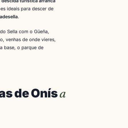
 descida turística arranca
ões ideais para descer de
adesella
.
 do Sella com o Güeña,
o, venhas de onde vieres,
a base, o parque de
a
as de Onís