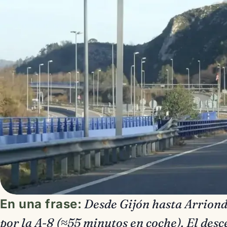
En una frase:
Desde Gijón hasta Arrion
por la A-8 (≈55 minutos en coche). El desc