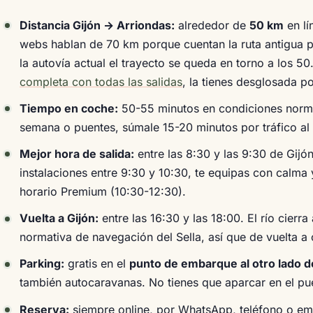
Distancia Gijón → Arriondas:
alrededor de
50 km
en lí
webs hablan de 70 km porque cuentan la ruta antigua po
la autovía actual el trayecto se queda en torno a los 50.
completa con todas las salidas
, la tienes desglosada po
Tiempo en coche:
50-55 minutos en condiciones norma
semana o puentes, súmale 15-20 minutos por tráfico al 
Mejor hora de salida:
entre las 8:30 y las 9:30 de Gijón
instalaciones entre 9:30 y 10:30, te equipas con calma y 
horario Premium (10:30-12:30).
Vuelta a Gijón:
entre las 16:30 y las 18:00. El río cierra
normativa de navegación del Sella, así que de vuelta a 
Parking:
gratis en el
punto de embarque al otro lado de
también autocaravanas. No tienes que aparcar en el pu
Reserva:
siempre online, por WhatsApp, teléfono o em