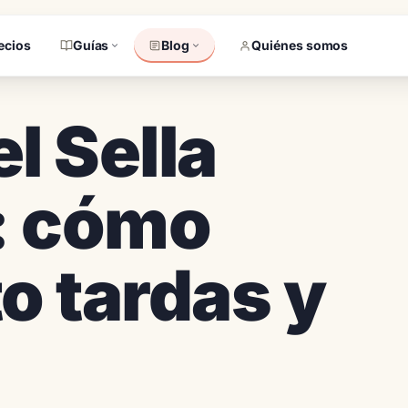
ecios
Guías
Blog
Quiénes somos
l Sella
: cómo
to tardas y