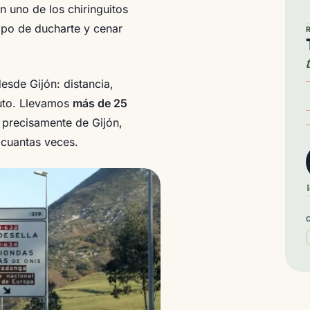
n uno de los chiringuitos
empo de ducharte y cenar
esde Gijón: distancia,
nuto. Llevamos
más de 25
 precisamente de Gijón,
 cuantas veces.
V