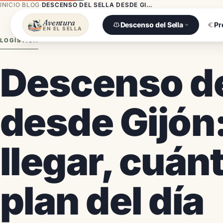
INICIO
·
BLOG
·
DESCENSO DEL SELLA DESDE GIJÓN: CÓMO LLEGAR, CUÁNTO TARDAS Y PLAN DEL DÍA
Aventura
Descenso del Sella
Pr
EN EL SELLA
LOGÍSTICA
Descenso de
desde Gijón
llegar, cuán
plan del día